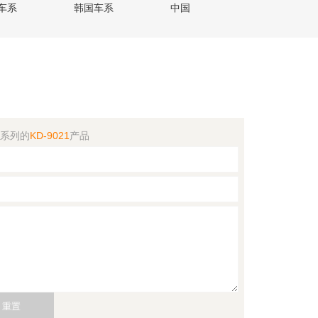
车系
韩国车系
中国
联系电话
0512-55162303
系列的
KD-9021
产品